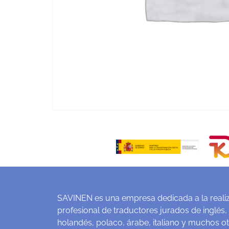
SAVINEN es una empresa dedicada a la realiz
profesional de traductores jurados de inglés,
holandés, polaco, árabe, italiano y muchos o