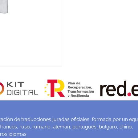
ación de traducciones juradas oficiales, formada por un equ
 francés, ruso, rumano, alemán, portugués, búlgaro, chino,
tros idiomas