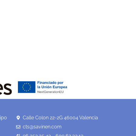
ipo
Calle Colon 22-2G 46004 Valencia
cts@savinen.com
96 352 35 43 - 609 62 32 13