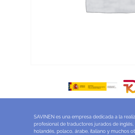
SAVINEN es una empresa dedicada a la realiz
profesional de traductores jurados de inglés,
holandés, polaco, árabe, italiano y muchos o