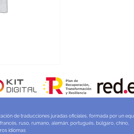
ación de traducciones juradas oficiales, formada por un equ
 francés, ruso, rumano, alemán, portugués, búlgaro, chino,
tros idiomas