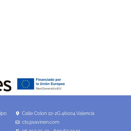
ipo
Calle Colon 22-2G 46004 Valencia
cts@savinen.com
96 352 35 43 - 609 62 32 13