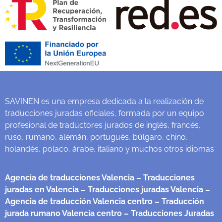
SAVINEN es una empresa dedicada a la realización de
traducciones juradas oficiales, formada por un equipo
profesional de traductores jurados de inglés, francés,
ruso, rumano, alemán, portugués, búlgaro, chino,
holandés, polaco, árabe, italiano y muchos otros idiomas
Agencia de traducciones Valencia
– Traducciones
juradas en Valencia
– Traducciones juradas Valencia
–
Agencia de traducción Valencia centro
– Traducción
jurada rumano Valencia centro
– Traducciones Juradas