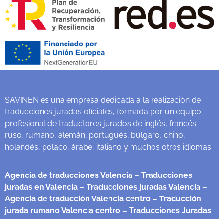
SAVINEN es una empresa dedicada a la realización de
traducciones juradas oficiales, formada por un equipo
profesional de traductores jurados de inglés, francés,
ruso, rumano, alemán, portugués, búlgaro, chino,
holandés, polaco, árabe, italiano y muchos otros idiomas
Agencia de traducciones Valencia
– Traducciones
juradas en Valencia
– Traducciones juradas Valencia
–
Agencia de traducción Valencia centro
– Traducción
jurada rumano Valencia centro
– Traducciones Juradas