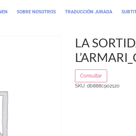
NEN
SOBRE NOSOTROS
TRADUCCIÓN JURADA
SUBTI
LA SORTID
L’ARMARI_
Consultar
SKU:
db888c902120