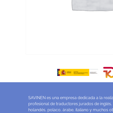
SAVINEN es una empresa dedicada a la realiz
profesional de traductores jurados de inglés,
holandés, polaco, árabe, italiano y muchos o