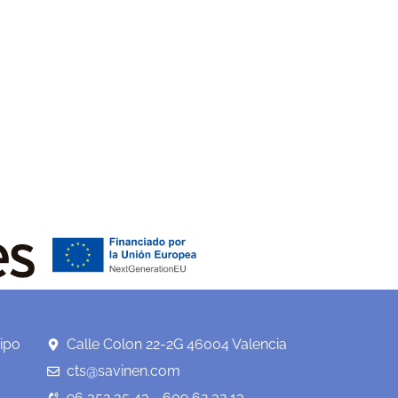
ipo
Calle Colon 22-2G 46004 Valencia
cts@savinen.com
96 352 35 43 - 609 62 32 13