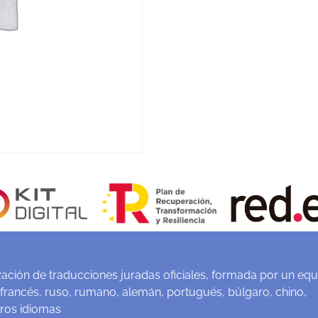
ación de traducciones juradas oficiales, formada por un equ
 francés, ruso, rumano, alemán, portugués, búlgaro, chino,
tros idiomas