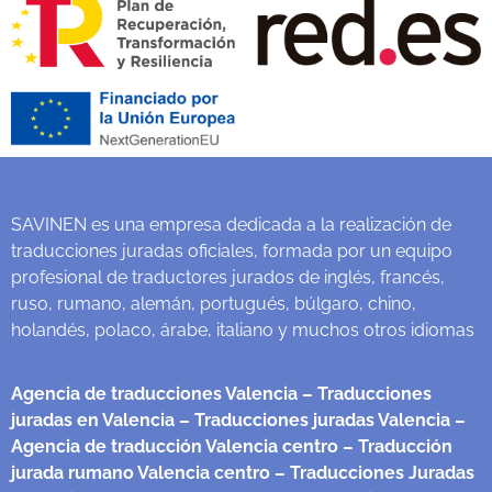
SAVINEN es una empresa dedicada a la realización de
traducciones juradas oficiales, formada por un equipo
profesional de traductores jurados de inglés, francés,
ruso, rumano, alemán, portugués, búlgaro, chino,
holandés, polaco, árabe, italiano y muchos otros idiomas
Agencia de traducciones Valencia
– Traducciones
juradas en Valencia
– Traducciones juradas Valencia
–
Agencia de traducción Valencia centro
– Traducción
jurada rumano Valencia centro
– Traducciones Juradas