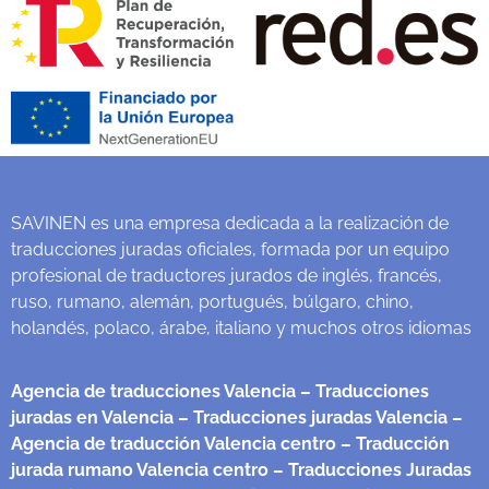
SAVINEN es una empresa dedicada a la realización de
traducciones juradas oficiales, formada por un equipo
profesional de traductores jurados de inglés, francés,
ruso, rumano, alemán, portugués, búlgaro, chino,
holandés, polaco, árabe, italiano y muchos otros idiomas
Agencia de traducciones Valencia
– Traducciones
juradas en Valencia
– Traducciones juradas Valencia
–
Agencia de traducción Valencia centro
– Traducción
jurada rumano Valencia centro
– Traducciones Juradas