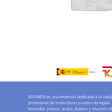
SAVINEN es una empresa dedicada a la realiz
profesional de traductores jurados de inglés,
holandés, polaco, árabe, italiano y muchos o