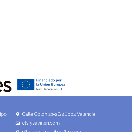
ipo
Calle Colon 22-2G 46004 Valencia
cts@savinen.com
96 352 35 43 - 609 62 32 13