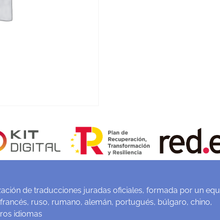
ación de traducciones juradas oficiales, formada por un equ
 francés, ruso, rumano, alemán, portugués, búlgaro, chino,
tros idiomas