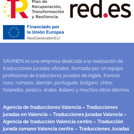
SAVINEN es una empresa dedicada a la realización de
traducciones juradas oficiales, formada por un equipo
profesional de traductores jurados de inglés, francés,
ruso, rumano, alemán, portugués, búlgaro, chino,
holandés, polaco, árabe, italiano y muchos otros idiomas
Agencia de traducciones Valencia
– Traducciones
juradas en Valencia
– Traducciones juradas Valencia
–
Agencia de traducción Valencia centro
– Traducción
jurada rumano Valencia centro
– Traducciones Juradas