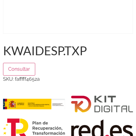
KWAIDESP.TXP
Consultar
SKU:
fafffff4652a