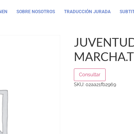
NEN
SOBRE NOSOTROS
TRADUCCIÓN JURADA
SUBTI
JUVENTUD
MARCHA.T
Consultar
SKU:
02aa21fb2969