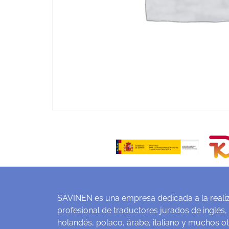
SAVINEN es una empresa dedicada a la realiz
profesional de traductores jurados de inglés,
holandés, polaco, árabe, italiano y muchos o