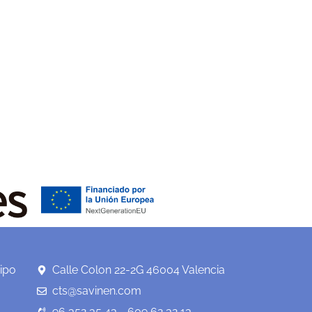
ipo
Calle Colon 22-2G 46004 Valencia
cts@savinen.com
96 352 35 43 - 609 62 32 13