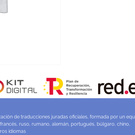
ación de traducciones juradas oficiales, formada por un equ
 francés, ruso, rumano, alemán, portugués, búlgaro, chino,
tros idiomas