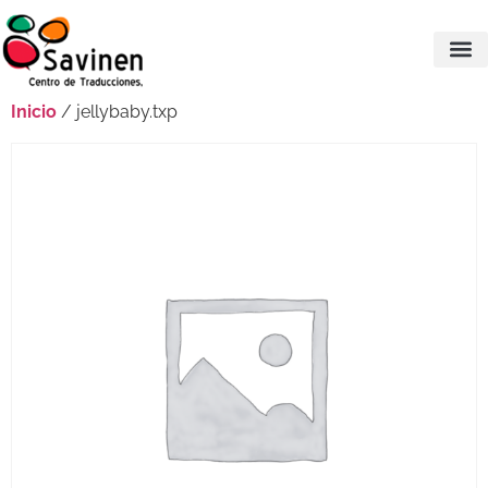
Inicio
/ jellybaby.txp