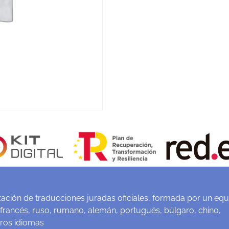
ación de traducciones juradas oficiales, formada por un equ
 francés, ruso, rumano, alemán, portugués, búlgaro, chino,
tros idiomas