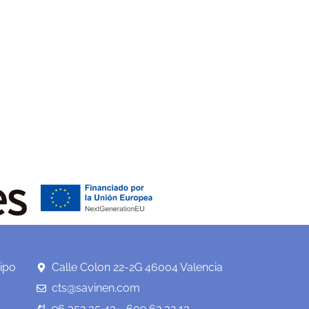
ipo
Calle Colon 22-2G 46004 Valencia
cts@savinen.com
96 352 35 43 - 609 62 32 13