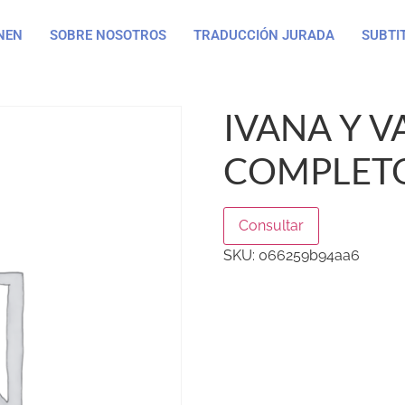
NEN
SOBRE NOSOTROS
TRADUCCIÓN JURADA
SUBTI
IVANA Y V
COMPLETO
Consultar
SKU:
066259b94aa6