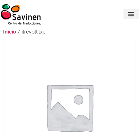
Inicio
/ itrevolt.txp