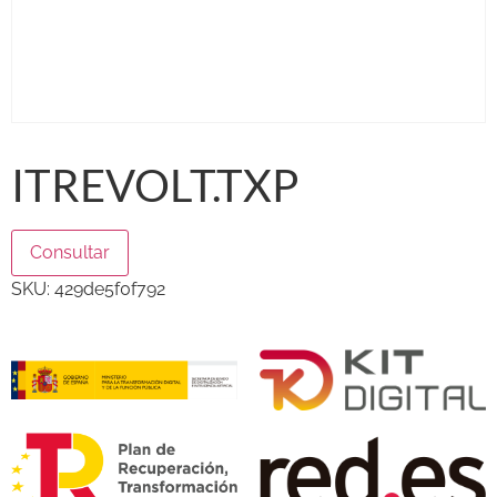
ITREVOLT.TXP
Consultar
SKU:
429de5f0f792