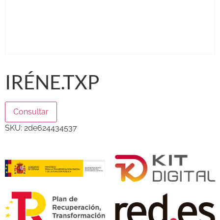
IRÉNE.TXP
Consultar
SKU:
2de624434537