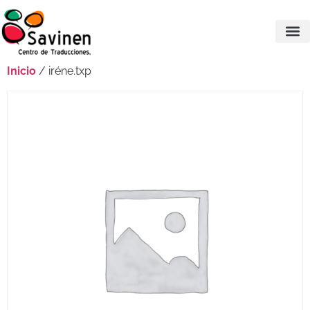
Inicio
/ iréne.txp