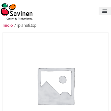
Inicio
/ ipianeti.txp