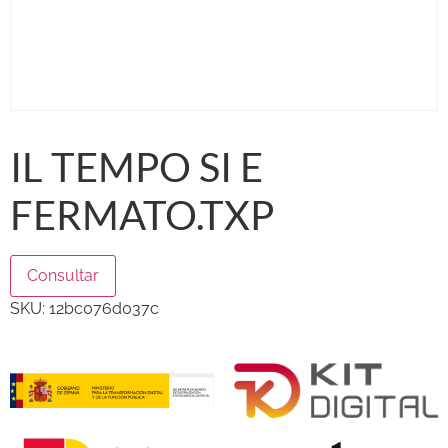
IL TEMPO SI E
FERMATO.TXP
Consultar
SKU:
12bc076d037c