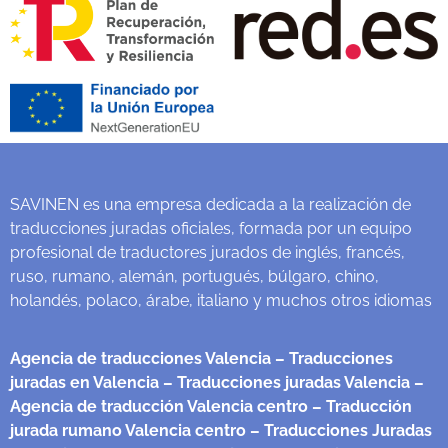
SAVINEN es una empresa dedicada a la realización de
traducciones juradas oficiales, formada por un equipo
profesional de traductores jurados de inglés, francés,
ruso, rumano, alemán, portugués, búlgaro, chino,
holandés, polaco, árabe, italiano y muchos otros idiomas
Agencia de traducciones Valencia
– Traducciones
juradas en Valencia
– Traducciones juradas Valencia
–
Agencia de traducción Valencia centro
– Traducción
jurada rumano Valencia centro
– Traducciones Juradas