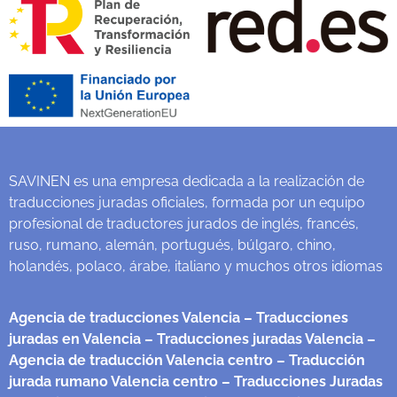
SAVINEN es una empresa dedicada a la realización de
traducciones juradas oficiales, formada por un equipo
profesional de traductores jurados de inglés, francés,
ruso, rumano, alemán, portugués, búlgaro, chino,
holandés, polaco, árabe, italiano y muchos otros idiomas
Agencia de traducciones Valencia
– Traducciones
juradas en Valencia
– Traducciones juradas Valencia
–
Agencia de traducción Valencia centro
– Traducción
jurada rumano Valencia centro
– Traducciones Juradas