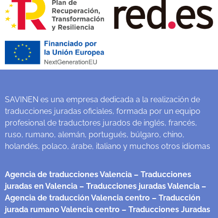
SAVINEN es una empresa dedicada a la realización de
traducciones juradas oficiales, formada por un equipo
profesional de traductores jurados de inglés, francés,
ruso, rumano, alemán, portugués, búlgaro, chino,
holandés, polaco, árabe, italiano y muchos otros idiomas
Agencia de traducciones Valencia
– Traducciones
juradas en Valencia
– Traducciones juradas Valencia
–
Agencia de traducción Valencia centro
– Traducción
jurada rumano Valencia centro
– Traducciones Juradas