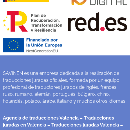
SAVINEN es una empresa dedicada a la realización de
traducciones juradas oficiales, formada por un equipo
profesional de traductores jurados de inglés, francés,
ruso, rumano, alemán, portugués, búlgaro, chino,
holandés, polaco, árabe, italiano y muchos otros idiomas
Agencia de traducciones Valencia
– Traducciones
juradas en Valencia
– Traducciones juradas Valencia
–