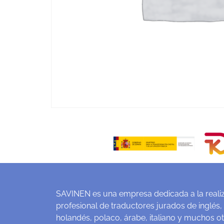
SAVINEN es una empresa dedicada a la realiz
profesional de traductores jurados de inglés,
holandés, polaco, árabe, italiano y muchos o