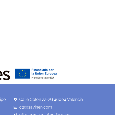
ipo
Calle Colon 22-2G 46004 Valencia
cts@savinen.com
96 352 35 43 - 609 62 32 13