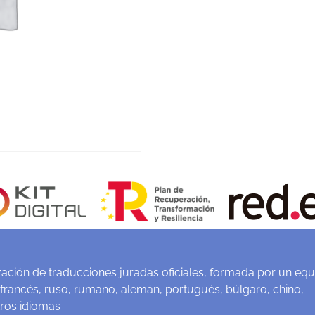
ación de traducciones juradas oficiales, formada por un equ
 francés, ruso, rumano, alemán, portugués, búlgaro, chino,
tros idiomas