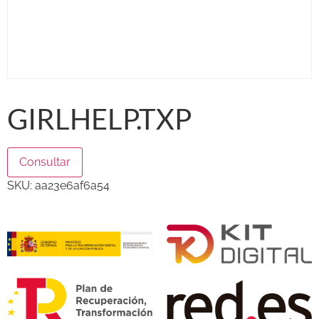
GIRLHELP.TXP
Consultar
SKU:
aa23e6af6a54