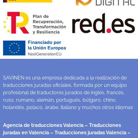
SAVINEN es una empresa dedicada a la realización de
traducciones juradas oficiales, formada por un equipo
profesional de traductores jurados de inglés, francés,
ruso, rumano, alemán, portugués, búlgaro, chino,
holandés, polaco, árabe, italiano y muchos otros idiomas
Agencia de traducciones Valencia
– Traducciones
juradas en Valencia
– Traducciones juradas Valencia
–