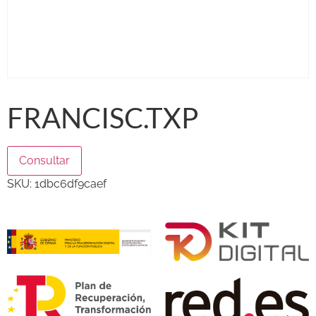
FRANCISC.TXP
Consultar
SKU:
1dbc6df9caef