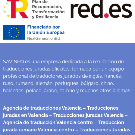
SAVINEN es una empresa dedicada a la realización de
traducciones juradas oficiales, formada por un equipo
profesional de traductores jurados de inglés, francés,
ruso, rumano, alemán, portugués, búlgaro, chino,
holandés, polaco, árabe, italiano y muchos otros idiomas
Agencia de traducciones Valencia
– Traducciones
juradas en Valencia
– Traducciones juradas Valencia
–
Agencia de traducción Valencia centro
– Traducción
jurada rumano Valencia centro
– Traducciones Juradas