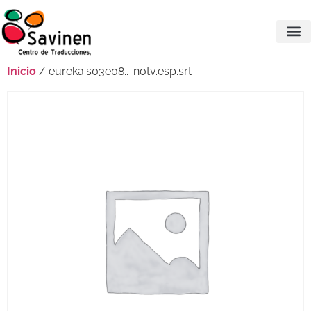
Inicio
/ eureka.s03e08..-notv.esp.srt