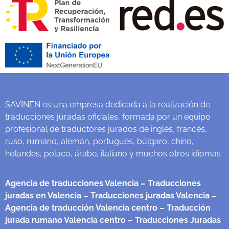
SAVINEN es una empresa dedicada a la realización de
traducciones juradas oficiales, formada por un equipo
profesional de traductores jurados de inglés, francés,
ruso, rumano, alemán, portugués, búlgaro, chino,
holandés, polaco, árabe, italiano y muchos otros idiomas
Agencia de traducciones Valencia
– Traducciones
juradas en Valencia
– Traducciones juradas Valencia
–
Agencia de traducción Valencia centro
– Traducción
jurada rumano Valencia centro
– Traducciones Juradas