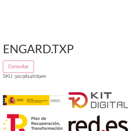
ENGARD.TXP
Consultar
SKU:
3ac98146d9ee