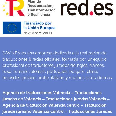
SAVINEN es una empresa dedicada a la realización de
traducciones juradas oficiales, formada por un equipo
profesional de traductores jurados de inglés, francés,
ruso, rumano, alemán, portugués, búlgaro, chino,
holandés, polaco, árabe, italiano y muchos otros idiomas
Agencia de traducciones Valencia
– Traducciones
juradas en Valencia
– Traducciones juradas Valencia
–
Agencia de traducción Valencia centro
– Traducción
jurada rumano Valencia centro
– Traducciones Juradas