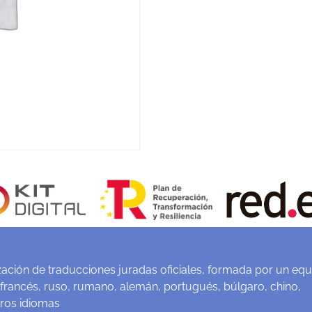
ación de traducciones juradas oficiales, formada por un equ
 francés, ruso, rumano, alemán, portugués, búlgaro, chino,
tros idiomas