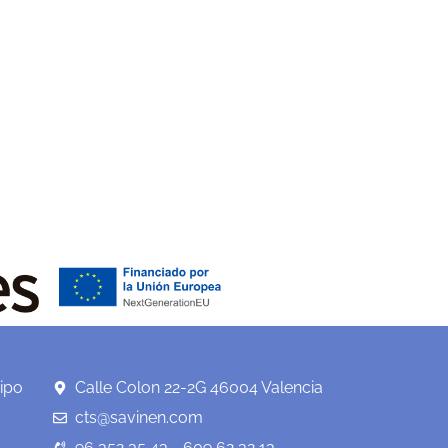
ipo
Calle Colon 22-2G 46004 Valencia
cts@savinen.com
96 352 35 43 - 609 62 32 13