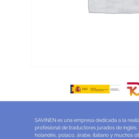
SAVINEN es una empresa dedicada a la realiz
profesional de traductores jurados de inglés,
holandés, polaco, árabe, italiano y muchos o