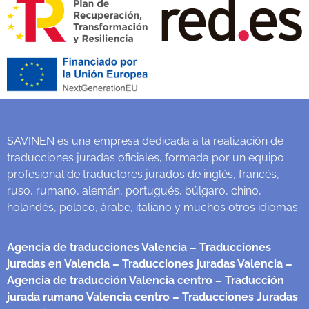
SAVINEN es una empresa dedicada a la realización de
traducciones juradas oficiales, formada por un equipo
profesional de traductores jurados de inglés, francés,
ruso, rumano, alemán, portugués, búlgaro, chino,
holandés, polaco, árabe, italiano y muchos otros idiomas
Agencia de traducciones Valencia
– Traducciones
juradas en Valencia
– Traducciones juradas Valencia
–
Agencia de traducción Valencia centro
– Traducción
jurada rumano Valencia centro
– Traducciones Juradas