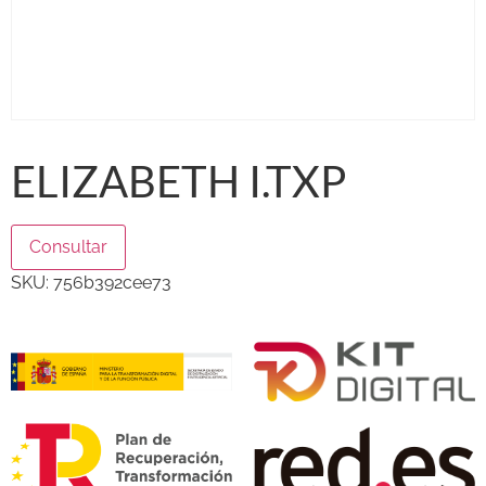
ELIZABETH I.TXP
Consultar
SKU:
756b392cee73