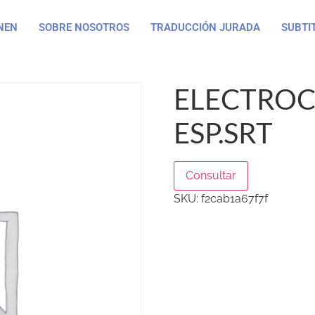
NEN
SOBRE NOSOTROS
TRADUCCIÓN JURADA
SUBTI
ELECTROC
ESP.SRT
Consultar
SKU:
f2cab1a67f7f