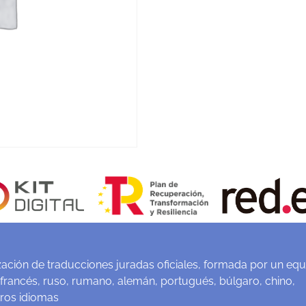
ación de traducciones juradas oficiales, formada por un equ
 francés, ruso, rumano, alemán, portugués, búlgaro, chino,
tros idiomas