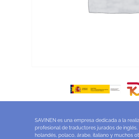
SAVINEN es una empresa dedicada a la realiz
profesional de traductores jurados de inglés,
holandés, polaco, árabe, italiano y muchos o