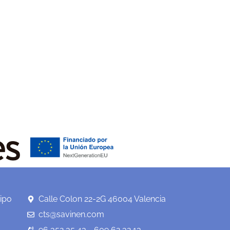
ipo
Calle Colon 22-2G 46004 Valencia
cts@savinen.com
96 352 35 43 - 609 62 32 13