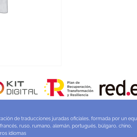
ación de traducciones juradas oficiales, formada por un equ
 francés, ruso, rumano, alemán, portugués, búlgaro, chino,
tros idiomas