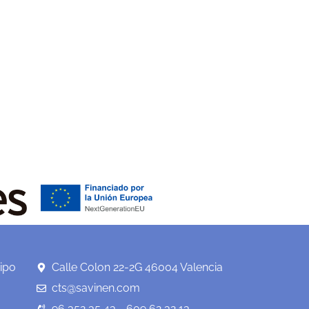
ipo
Calle Colon 22-2G 46004 Valencia
cts@savinen.com
96 352 35 43 - 609 62 32 13