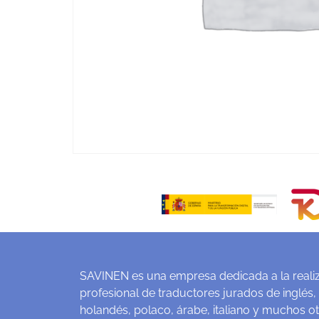
SAVINEN es una empresa dedicada a la realiz
profesional de traductores jurados de inglés,
holandés, polaco, árabe, italiano y muchos o