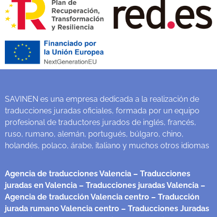
SAVINEN es una empresa dedicada a la realización de
traducciones juradas oficiales, formada por un equipo
profesional de traductores jurados de inglés, francés,
ruso, rumano, alemán, portugués, búlgaro, chino,
holandés, polaco, árabe, italiano y muchos otros idiomas
Agencia de traducciones Valencia
– Traducciones
juradas en Valencia
– Traducciones juradas Valencia
–
Agencia de traducción Valencia centro
– Traducción
jurada rumano Valencia centro
– Traducciones Juradas