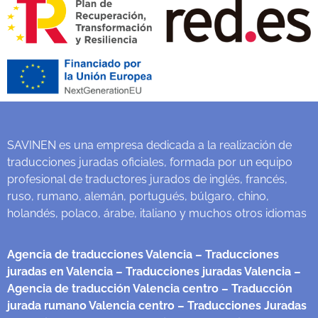
SAVINEN es una empresa dedicada a la realización de
traducciones juradas oficiales, formada por un equipo
profesional de traductores jurados de inglés, francés,
ruso, rumano, alemán, portugués, búlgaro, chino,
holandés, polaco, árabe, italiano y muchos otros idiomas
Agencia de traducciones Valencia
– Traducciones
juradas en Valencia
– Traducciones juradas Valencia
–
Agencia de traducción Valencia centro
– Traducción
jurada rumano Valencia centro
– Traducciones Juradas