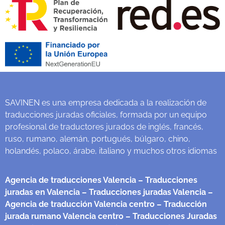
SAVINEN es una empresa dedicada a la realización de
traducciones juradas oficiales, formada por un equipo
profesional de traductores jurados de inglés, francés,
ruso, rumano, alemán, portugués, búlgaro, chino,
holandés, polaco, árabe, italiano y muchos otros idiomas
Agencia de traducciones Valencia
– Traducciones
juradas en Valencia
– Traducciones juradas Valencia
–
Agencia de traducción Valencia centro
– Traducción
jurada rumano Valencia centro
– Traducciones Juradas