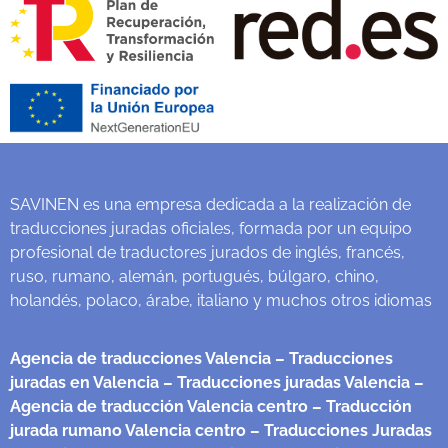
SAVINEN es una empresa dedicada a la realización de
traducciones juradas oficiales, formada por un equipo
profesional de traductores jurados de inglés, francés,
ruso, rumano, alemán, portugués, búlgaro, chino,
holandés, polaco, árabe, italiano y muchos otros idiomas
Agencia de traducciones Valencia
– Traducciones
juradas en Valencia
– Traducciones juradas Valencia
–
Agencia de traducción Valencia centro
– Traducción
jurada rumano Valencia centro
– Traducciones Juradas