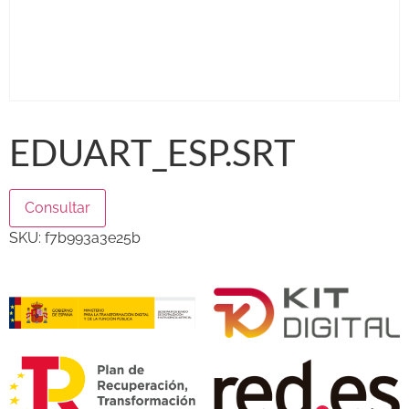
EDUART_ESP.SRT
Consultar
SKU:
f7b993a3e25b