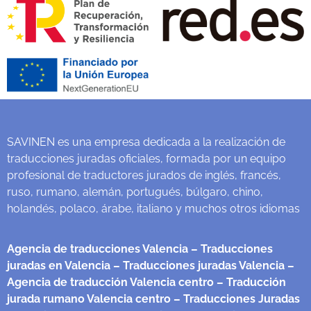
SAVINEN es una empresa dedicada a la realización de
traducciones juradas oficiales, formada por un equipo
profesional de traductores jurados de inglés, francés,
ruso, rumano, alemán, portugués, búlgaro, chino,
holandés, polaco, árabe, italiano y muchos otros idiomas
Agencia de traducciones Valencia
– Traducciones
juradas en Valencia
– Traducciones juradas Valencia
–
Agencia de traducción Valencia centro
– Traducción
jurada rumano Valencia centro
– Traducciones Juradas