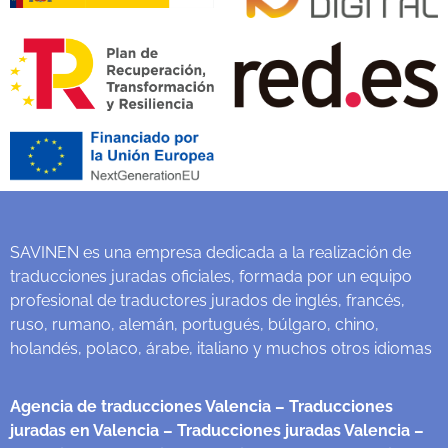
SAVINEN es una empresa dedicada a la realización de
traducciones juradas oficiales, formada por un equipo
profesional de traductores jurados de inglés, francés,
ruso, rumano, alemán, portugués, búlgaro, chino,
holandés, polaco, árabe, italiano y muchos otros idiomas
Agencia de traducciones Valencia
– Traducciones
juradas en Valencia
– Traducciones juradas Valencia
–