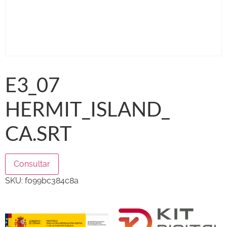
E3_07
HERMIT_ISLAND_
CA.SRT
Consultar
SKU:
f099bc384c8a