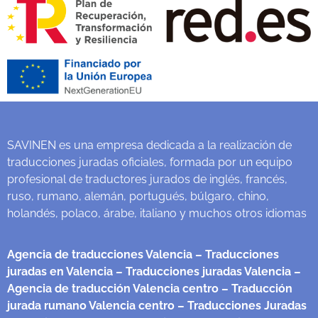
SAVINEN es una empresa dedicada a la realización de
traducciones juradas oficiales, formada por un equipo
profesional de traductores jurados de inglés, francés,
ruso, rumano, alemán, portugués, búlgaro, chino,
holandés, polaco, árabe, italiano y muchos otros idiomas
Agencia de traducciones Valencia
– Traducciones
juradas en Valencia
– Traducciones juradas Valencia
–
Agencia de traducción Valencia centro
– Traducción
jurada rumano Valencia centro
– Traducciones Juradas