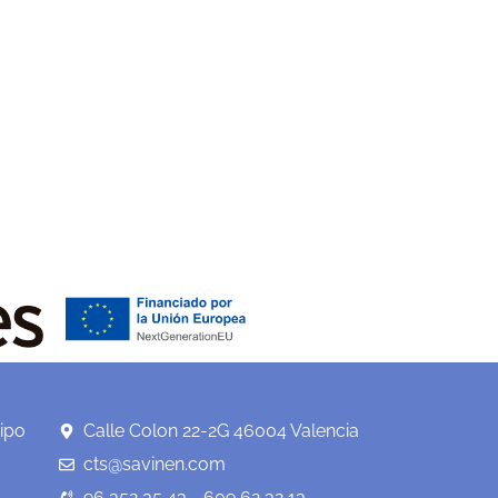
ipo
Calle Colon 22-2G 46004 Valencia
cts@savinen.com
96 352 35 43 - 609 62 32 13