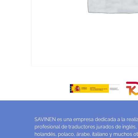
SAVINEN es una empresa dedicada a la realiz
profesional de traductores jurados de inglés,
holandés, polaco, árabe, italiano y muchos o