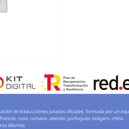
ación de traducciones juradas oficiales, formada por un equ
 francés, ruso, rumano, alemán, portugués, búlgaro, chino,
tros idiomas