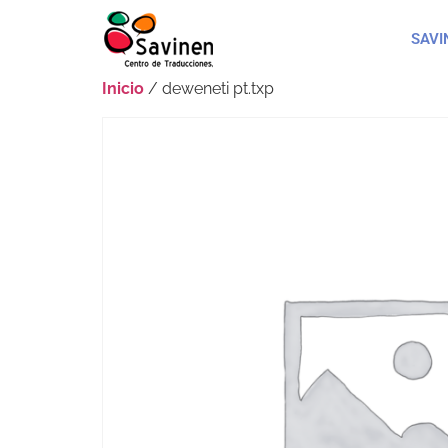
SAVI
Inicio
/ deweneti pt.txp