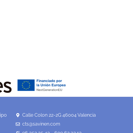
ipo
Calle Colon 22-2G 46004 Valencia
cts@savinen.com
96 352 35 43 - 609 62 32 13