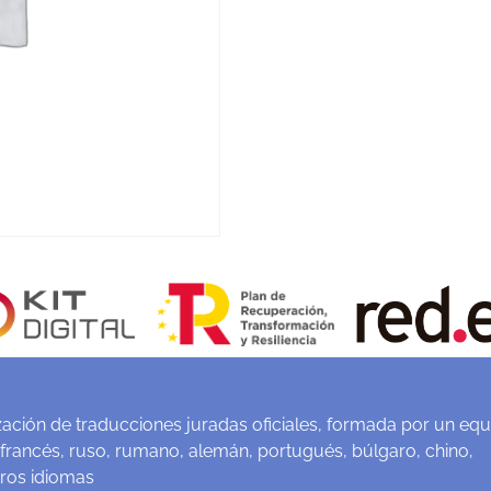
ación de traducciones juradas oficiales, formada por un equ
 francés, ruso, rumano, alemán, portugués, búlgaro, chino,
tros idiomas