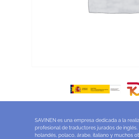
SAVINEN es una empresa dedicada a la realiz
profesional de traductores jurados de inglés,
holandés, polaco, árabe, italiano y muchos o