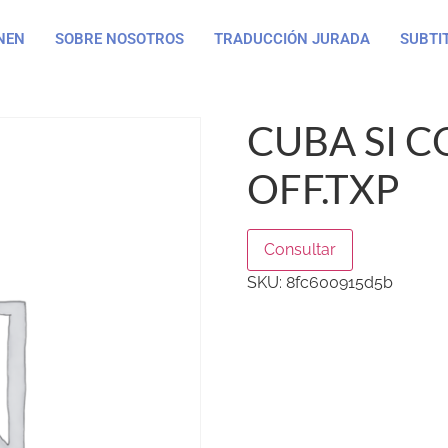
NEN
SOBRE NOSOTROS
TRADUCCIÓN JURADA
SUBTI
CUBA SI C
OFF.TXP
Consultar
SKU:
8fc600915d5b