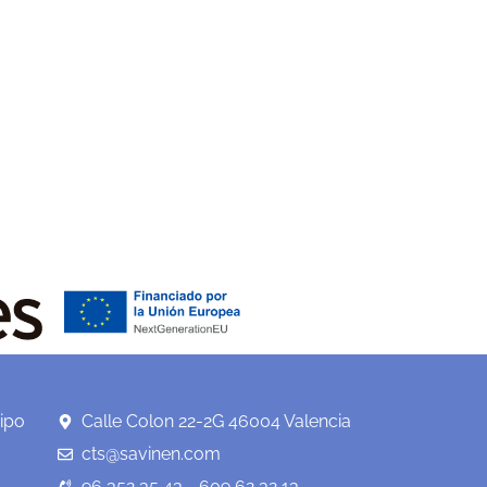
ipo
Calle Colon 22-2G 46004 Valencia
cts@savinen.com
96 352 35 43 - 609 62 32 13