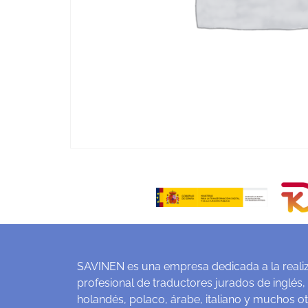
SAVINEN es una empresa dedicada a la realiz
profesional de traductores jurados de inglés,
holandés, polaco, árabe, italiano y muchos o