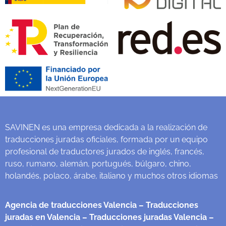
SAVINEN es una empresa dedicada a la realización de
traducciones juradas oficiales, formada por un equipo
profesional de traductores jurados de inglés, francés,
ruso, rumano, alemán, portugués, búlgaro, chino,
holandés, polaco, árabe, italiano y muchos otros idiomas
Agencia de traducciones Valencia
– Traducciones
juradas en Valencia
– Traducciones juradas Valencia
–