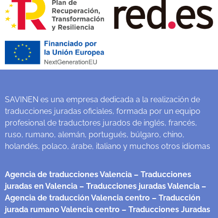
SAVINEN es una empresa dedicada a la realización de
traducciones juradas oficiales, formada por un equipo
profesional de traductores jurados de inglés, francés,
ruso, rumano, alemán, portugués, búlgaro, chino,
holandés, polaco, árabe, italiano y muchos otros idiomas
Agencia de traducciones Valencia
– Traducciones
juradas en Valencia
– Traducciones juradas Valencia
–
Agencia de traducción Valencia centro
– Traducción
jurada rumano Valencia centro
– Traducciones Juradas