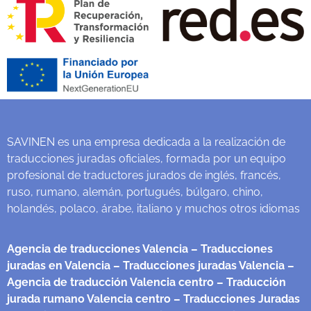
SAVINEN es una empresa dedicada a la realización de
traducciones juradas oficiales, formada por un equipo
profesional de traductores jurados de inglés, francés,
ruso, rumano, alemán, portugués, búlgaro, chino,
holandés, polaco, árabe, italiano y muchos otros idiomas
Agencia de traducciones Valencia
– Traducciones
juradas en Valencia
– Traducciones juradas Valencia
–
Agencia de traducción Valencia centro
– Traducción
jurada rumano Valencia centro
– Traducciones Juradas