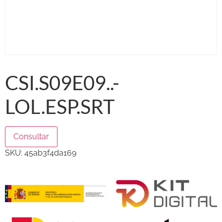
CSI.S09E09..-
LOL.ESP.SRT
Consultar
SKU:
45ab3f4da169