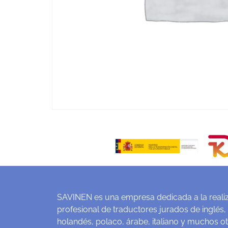
SAVINEN es una empresa dedicada a la realiz
profesional de traductores jurados de inglés,
holandés, polaco, árabe, italiano y muchos o