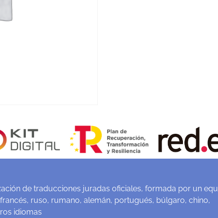
ación de traducciones juradas oficiales, formada por un equ
 francés, ruso, rumano, alemán, portugués, búlgaro, chino,
tros idiomas