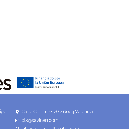
ipo
Calle Colon 22-2G 46004 Valencia
cts@savinen.com
96 352 35 43 - 609 62 32 13