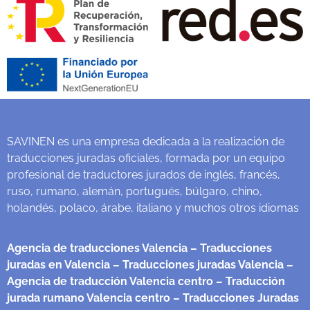
SAVINEN es una empresa dedicada a la realización de
traducciones juradas oficiales, formada por un equipo
profesional de traductores jurados de inglés, francés,
ruso, rumano, alemán, portugués, búlgaro, chino,
holandés, polaco, árabe, italiano y muchos otros idiomas
Agencia de traducciones Valencia
– Traducciones
juradas en Valencia
– Traducciones juradas Valencia
–
Agencia de traducción Valencia centro
– Traducción
jurada rumano Valencia centro
– Traducciones Juradas