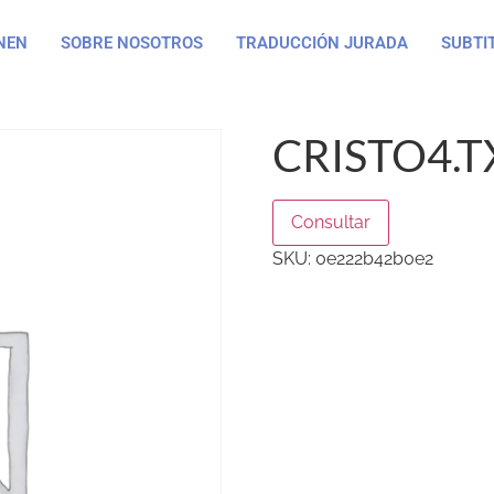
NEN
SOBRE NOSOTROS
TRADUCCIÓN JURADA
SUBTI
CRISTO4.T
Consultar
SKU:
0e222b42b0e2