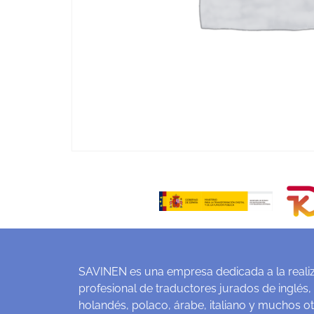
SAVINEN es una empresa dedicada a la realiz
profesional de traductores jurados de inglés,
holandés, polaco, árabe, italiano y muchos o