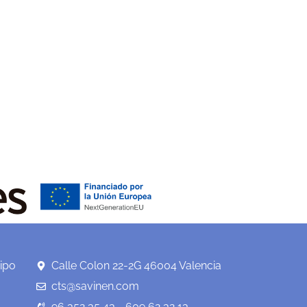
ipo
Calle Colon 22-2G 46004 Valencia
cts@savinen.com
96 352 35 43 - 609 62 32 13