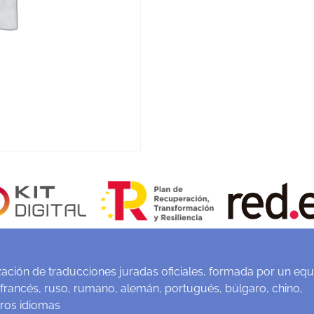
ación de traducciones juradas oficiales, formada por un equ
 francés, ruso, rumano, alemán, portugués, búlgaro, chino,
tros idiomas